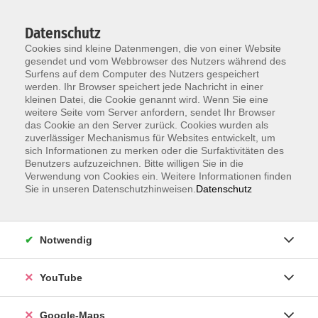
Datenschutz
Cookies sind kleine Datenmengen, die von einer Website
gesendet und vom Webbrowser des Nutzers während des
Surfens auf dem Computer des Nutzers gespeichert
werden. Ihr Browser speichert jede Nachricht in einer
kleinen Datei, die Cookie genannt wird. Wenn Sie eine
Zum Hauptinhalt springen
weitere Seite vom Server anfordern, sendet Ihr Browser
das Cookie an den Server zurück. Cookies wurden als
zuverlässiger Mechanismus für Websites entwickelt, um
Tastaturschreibkurs für Schüler*innen (ab 9 J.)
sich Informationen zu merken oder die Surfaktivitäten des
Sommerferien
Benutzers aufzuzeichnen. Bitte willigen Sie in die
Verwendung von Cookies ein. Weitere Informationen finden
Sie in unseren Datenschutzhinweisen.
Datenschutz
Schluss mit dem 2-Finger-Suchsystem! Das 10-Finger-
Tastschreiben ist schneller, einfacher und macht
Spaß. Ohne Tastatur geht beim Computer (fast)
Notwendig
nichts. Auch beim Surfen und Chatten im Internet
führt der Weg über die Tastatur. Damit das flott und
fehlerfrei funktioniert, erlernt ihr das 10-Finger-
YouTube
Tastschreiben und wendet es gleich in Word an.
Weitere Inhalte sind Geläufigkeitsübungen und
Google-Maps