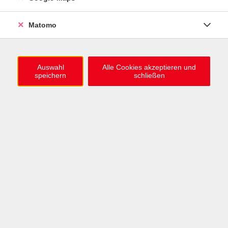
0721 / 98575-0
info@vhs-karlsruhe.de
Matomo
Anmeldung Einbürgerungstest
Auswahl
Alle Cookies akzeptieren und
speichern
schließen
Öffnungszeiten
Mo–Mi: 09–12 & 13–15 Uhr
Do: 13–16 Uhr
Fr: 09–12 Uhr
Telefonzeiten
Mo & Mi & Fr: 09–12 Uhr
Di: 09–12 & 13–16 Uhr
Do: 13–16 Uhr