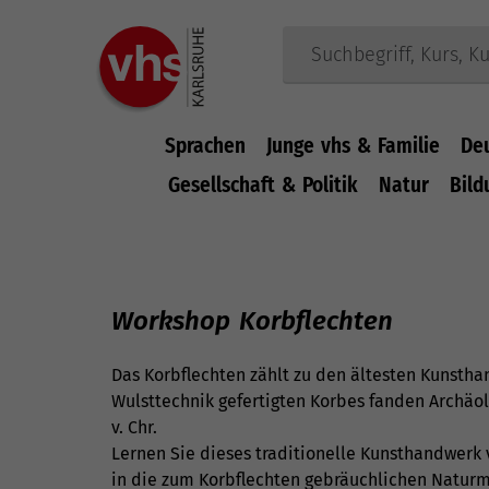
Sprachen
Junge vhs & Familie
De
Gesellschaft & Politik
Natur
Bild
Zum Hauptinhalt springen
Workshop Korbflechten
Das Korbflechten zählt zu den ältesten Kunstha
Wulsttechnik gefertigten Korbes fanden Archäo
v. Chr.
Lernen Sie dieses traditionelle Kunsthandwerk 
in die zum Korbflechten gebräuchlichen Naturma