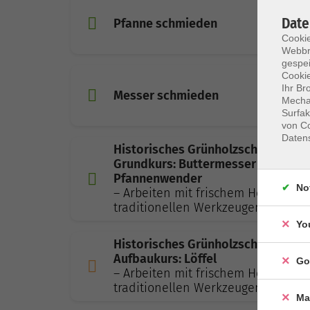
Date
Pfanne schmieden
Cookie
Webbr
gespei
Cookie
Ihr Br
Messer schmieden
Mechan
Surfak
von Co
Daten
Historisches Grünholzschnitzen –
Grundkurs: Buttermesser und
Pfannenwender
No
– Arbeiten mit frischem Holz und
traditionellen Werkzeugen
Yo
Historisches Grünholzschnitzen –
Aufbaukurs: Löffel
Go
– Arbeiten mit frischem Holz und
traditionellen Werkzeugen
Ma