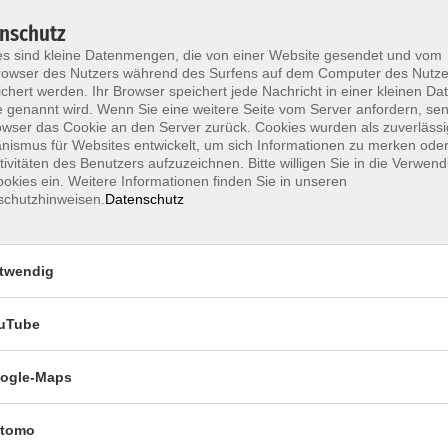
So. 18.10.2026 09:30 , 1 Termin
nschutz
Karlsruhe
s sind kleine Datenmengen, die von einer Website gesendet und vom
145,00
€
owser des Nutzers während des Surfens auf dem Computer des Nutze
chert werden. Ihr Browser speichert jede Nachricht in einer kleinen Dat
 genannt wird. Wenn Sie eine weitere Seite vom Server anfordern, se
So. 08.11.2026 09:30 , 1 Termin
owser das Cookie an den Server zurück. Cookies wurden als zuverlässi
Karlsruhe
ismus für Websites entwickelt, um sich Informationen zu merken oder
165,00
€
tivitäten des Benutzers aufzuzeichnen. Bitte willigen Sie in die Verwen
okies ein. Weitere Informationen finden Sie in unseren
schutzhinweisen.
Datenschutz
Mi. 16.09.2026 18:30 , 2 Termine
Karlsruhe
61,00
€
twendig
uTube
Mi. 07.10.2026 18:30 , 1 Termin
ogle-Maps
Karlsruhe
37,00
€
tomo