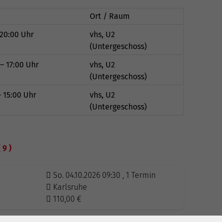
Ort / Raum
 20:00 Uhr
vhs, U2
(Untergeschoss)
– 17:00 Uhr
vhs, U2
(Untergeschoss)
– 15:00 Uhr
vhs, U2
(Untergeschoss)
( 9 )
So. 04.10.2026 09:30 , 1 Termin
Karlsruhe
110,00
€