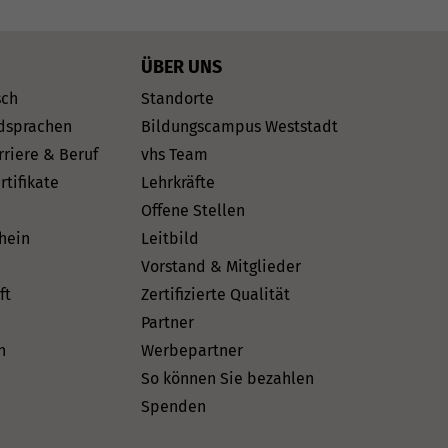
ÜBER UNS
sch
Standorte
dsprachen
Bildungscampus Weststadt
rriere & Beruf
vhs Team
rtifikate
Lehrkräfte
Offene Stellen
hein
Leitbild
Vorstand & Mitglieder
ft
Zertifizierte Qualität
Partner
n
Werbepartner
So können Sie bezahlen
Spenden