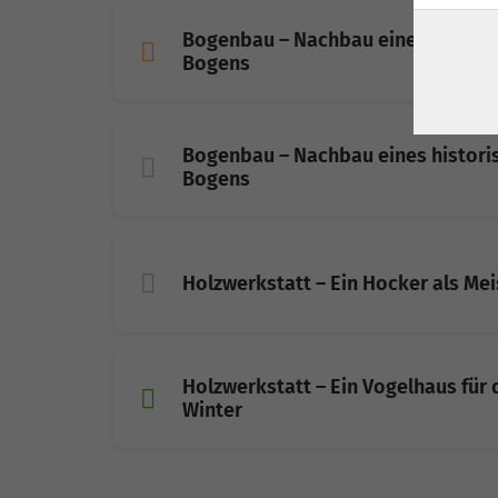
Bogenbau – Nachbau eines histori
Bogens
Bogenbau – Nachbau eines histori
Bogens
Holzwerkstatt – Ein Hocker als Me
Holzwerkstatt – Ein Vogelhaus für 
Winter