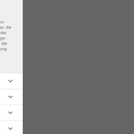
rs
ei, die
ndet
ger
 die
dung