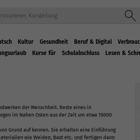
utsch
Kultur
Gesundheit
Beruf & Digital
Verbrauc
ungsurlaub
Kurse für
Schulabschluss
Lesen & Schr
ndwerken der Menschheit. Reste eines in
logen im Nahen Osten aus der Zeit um etwa 10000
von Grund auf kennen. Sie erhalten eine Einführung
terialien wie Weiden, Bast etc. und fertigen dann