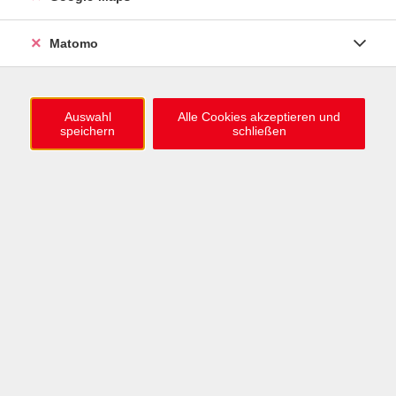
0721 / 98575-0
info@vhs-karlsruhe.de
Matomo
Anmeldung Einbürgerungstest
Auswahl
Alle Cookies akzeptieren und
speichern
schließen
Öffnungszeiten
Mo–Mi: 09–12 & 13–15 Uhr
Do: 13–16 Uhr
Fr: 09–12 Uhr
Telefonzeiten
Mo & Mi & Fr: 09–12 Uhr
Di: 09–12 & 13–16 Uhr
Do: 13–16 Uhr