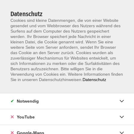
Datenschutz
Cookies sind kleine Datenmengen, die von einer Website
gesendet und vom Webbrowser des Nutzers während des
Surfens auf dem Computer des Nutzers gespeichert
werden. Ihr Browser speichert jede Nachricht in einer
kleinen Datei, die Cookie genannt wird. Wenn Sie eine
Zum Hauptinhalt springen
weitere Seite vom Server anfordern, sendet Ihr Browser
das Cookie an den Server zurück. Cookies wurden als
Der Kurs konnte nicht gefunden werden.
zuverlässiger Mechanismus für Websites entwickelt, um
sich Informationen zu merken oder die Surfaktivitäten des
Benutzers aufzuzeichnen. Bitte willigen Sie in die
Verwendung von Cookies ein. Weitere Informationen finden
Sie in unseren Datenschutzhinweisen.
Datenschutz
Information & Anmeldung
Notwendig
Raum 2 + 3 im EG (mit Wartezeiten)
Kaiserallee 12e, 76133 Karlsruhe
YouTube
Anfahrt zur vhs
Google-Maps