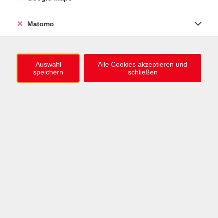
ZUM HERBST-WINTER-TRIMESTER
Matomo
1.000 neue Kursideen online
Jetzt stöbern
Auswahl
Alle Cookies akzeptieren und
speichern
schließen
Deutsch lernen