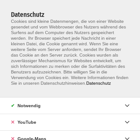
Datenschutz
Cookies sind kleine Datenmengen, die von einer Website
gesendet und vom Webbrowser des Nutzers während des
Surfens auf dem Computer des Nutzers gespeichert
werden. Ihr Browser speichert jede Nachricht in einer
kleinen Datei, die Cookie genannt wird. Wenn Sie eine
Zum Hauptinhalt springen
Neu ab 1.7.:
Anmeldung zum Einbürgerungstest jetzt ohne
weitere Seite vom Server anfordern, sendet Ihr Browser
Terminvereinbarung –
alle Infos
das Cookie an den Server zurück. Cookies wurden als
zuverlässiger Mechanismus für Websites entwickelt, um
sich Informationen zu merken oder die Surfaktivitäten des
Benutzers aufzuzeichnen. Bitte willigen Sie in die
Verwendung von Cookies ein. Weitere Informationen finden
Sie in unseren Datenschutzhinweisen.
Datenschutz
Notwendig
YouTube
Google-Maps