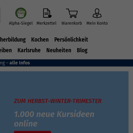
Alpha-Siegel
Merkzettel
Warenkorb
Mein Konto
herbildung
Kochen
Persönlichkeit
eiben
Karlsruhe
Neuheiten
Blog
ung –
alle Infos
ZUM HERBST-WINTER-TRIMESTER
1.000 neue Kursideen
online