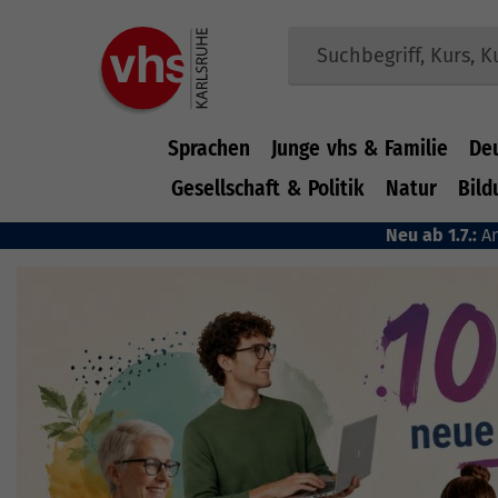
Sprachen
Junge vhs & Familie
De
Gesellschaft & Politik
Natur
Bild
Zum Hauptinhalt springen
Neu ab 1.7.:
A