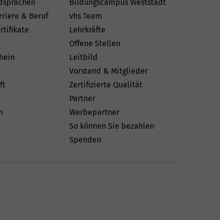
dsprachen
Bildungscampus Weststadt
rriere & Beruf
vhs Team
rtifikate
Lehrkräfte
Offene Stellen
hein
Leitbild
Vorstand & Mitglieder
ft
Zertifizierte Qualität
Partner
n
Werbepartner
So können Sie bezahlen
Spenden