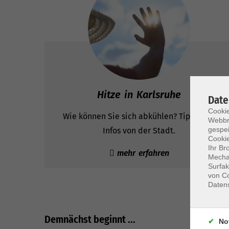
Hitze in Karlsruhe
Date
Cookie
Wie können Sie sich abkühlen? Tipps und
Webbr
gespei
Infos von der Stadt.
Cookie
Ihr Br
mehr erfahren
Mechan
Surfak
von Co
Daten
Demnächst beginnt ...
No