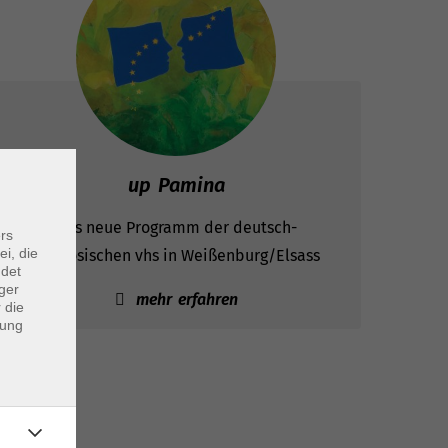
up Pamina
Das neue Programm der deutsch-
rs
ei, die
französischen vhs in Weißenburg/Elsass
ndet
ger
mehr erfahren
 die
dung