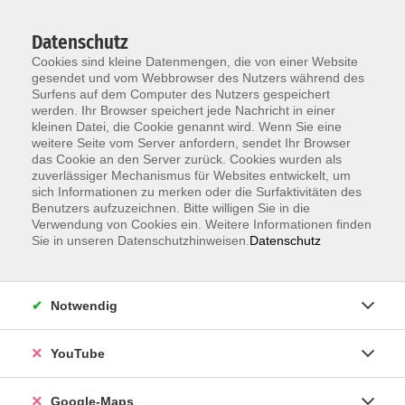
Datenschutz
Cookies sind kleine Datenmengen, die von einer Website
gesendet und vom Webbrowser des Nutzers während des
Surfens auf dem Computer des Nutzers gespeichert
werden. Ihr Browser speichert jede Nachricht in einer
kleinen Datei, die Cookie genannt wird. Wenn Sie eine
Zum Hauptinhalt springen
Neu ab 1.7.:
Anmeldung zum Einbürgerungstest jetzt ohne
weitere Seite vom Server anfordern, sendet Ihr Browser
Terminvereinbarung –
alle Infos
das Cookie an den Server zurück. Cookies wurden als
zuverlässiger Mechanismus für Websites entwickelt, um
sich Informationen zu merken oder die Surfaktivitäten des
Benutzers aufzuzeichnen. Bitte willigen Sie in die
Verwendung von Cookies ein. Weitere Informationen finden
Sie in unseren Datenschutzhinweisen.
Datenschutz
Notwendig
YouTube
Google-Maps