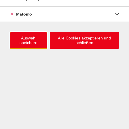
ZUM HERBST-WINTER-TRIMESTER
Matomo
1.000 neue Kursideen online
Jetzt stöbern
Auswahl
Alle Cookies akzeptieren und
speichern
schließen
Deutsch lernen