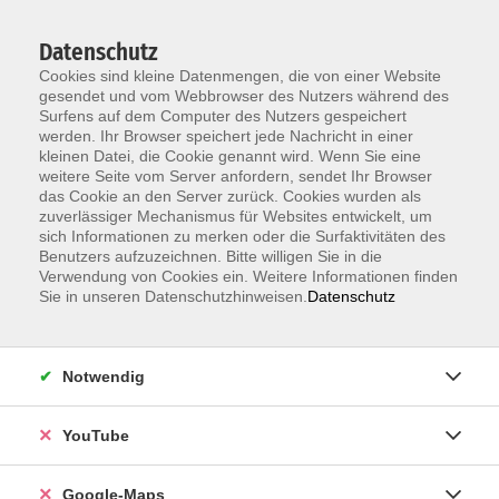
Datenschutz
Cookies sind kleine Datenmengen, die von einer Website
gesendet und vom Webbrowser des Nutzers während des
Surfens auf dem Computer des Nutzers gespeichert
werden. Ihr Browser speichert jede Nachricht in einer
kleinen Datei, die Cookie genannt wird. Wenn Sie eine
Zum Hauptinhalt springen
Neu ab 1.7.:
Anmeldung zum Einbürgerungstest jetzt ohne
weitere Seite vom Server anfordern, sendet Ihr Browser
Terminvereinbarung –
alle Infos
das Cookie an den Server zurück. Cookies wurden als
zuverlässiger Mechanismus für Websites entwickelt, um
sich Informationen zu merken oder die Surfaktivitäten des
Benutzers aufzuzeichnen. Bitte willigen Sie in die
Verwendung von Cookies ein. Weitere Informationen finden
Sie in unseren Datenschutzhinweisen.
Datenschutz
Notwendig
YouTube
Google-Maps