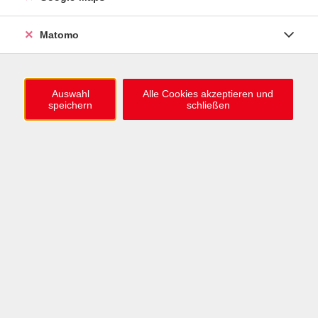
ZUM HERBST-WINTER-TRIMESTER
Matomo
1.000 neue Kursideen online
Jetzt stöbern
Auswahl
Alle Cookies akzeptieren und
speichern
schließen
Deutsch lernen