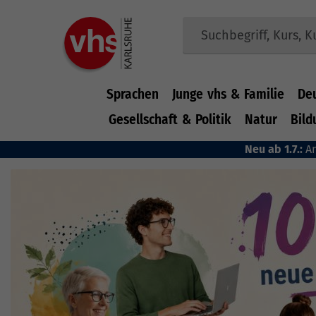
Sprachen
Junge vhs & Familie
De
Gesellschaft & Politik
Natur
Bild
Zum Hauptinhalt springen
Neu ab 1.7.:
A