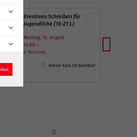
17
– Nähen
Deutsch als Fremdsprache
A2.1
Aug
Montag, 17. August
09:00 -
Next
20 Termine
ießen