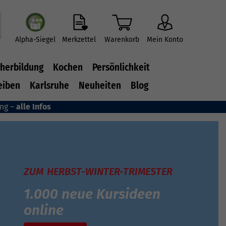
Alpha-Siegel
Merkzettel
Warenkorb
Mein Konto
herbildung
Kochen
Persönlichkeit
eiben
Karlsruhe
Neuheiten
Blog
ung –
alle Infos
ZUM HERBST-WINTER-TRIMESTER
1.000 neue Kursideen
online