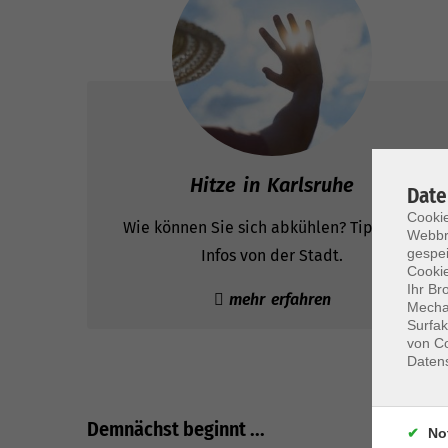
Hitze in Karlsruhe
Date
Cookie
Wie können Sie sich abkühlen? Tipps und
Webbr
gespei
Infos von der Stadt.
Cookie
Ihr Br
mehr erfahren
Mechan
Surfak
von Co
Daten
Demnächst beginnt ...
No