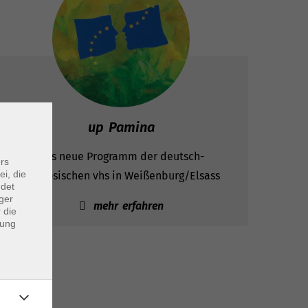
up Pamina
Das neue Programm der deutsch-
rs
ei, die
französischen vhs in Weißenburg/Elsass
ndet
ger
mehr erfahren
 die
dung