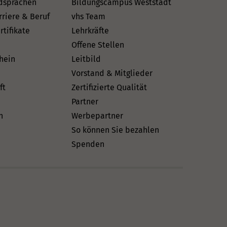
dsprachen
Bildungscampus Weststadt
rriere & Beruf
vhs Team
rtifikate
Lehrkräfte
Offene Stellen
hein
Leitbild
Vorstand & Mitglieder
ft
Zertifizierte Qualität
Partner
n
Werbepartner
So können Sie bezahlen
Spenden