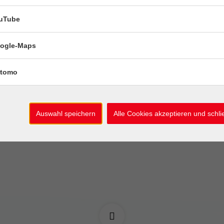
uTube
10
er - schreib dich
Sommernähatelier 
9-14 J.)
leicht gemacht
Aug
ogle-Maps
 August
Montag, 10. August
tomo
18:30 -
5 Termine
Auswahl speichern
Alle Cookies akzeptieren und schl