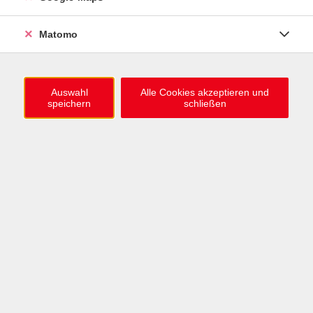
ZUM HERBST-WINTER-TRIMESTER
Matomo
1.000 neue Kursideen online
Jetzt stöbern
Auswahl
Alle Cookies akzeptieren und
speichern
schließen
Deutsch lernen