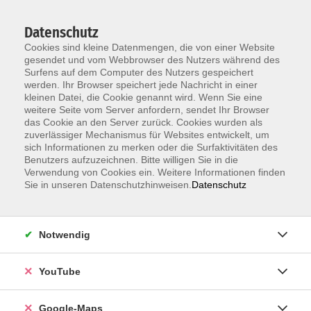
Datenschutz
Cookies sind kleine Datenmengen, die von einer Website
gesendet und vom Webbrowser des Nutzers während des
Surfens auf dem Computer des Nutzers gespeichert
werden. Ihr Browser speichert jede Nachricht in einer
kleinen Datei, die Cookie genannt wird. Wenn Sie eine
Zum Hauptinhalt springen
Neu ab 1.7.:
Anmeldung zum Einbürgerungstest jetzt ohne
weitere Seite vom Server anfordern, sendet Ihr Browser
Terminvereinbarung –
alle Infos
das Cookie an den Server zurück. Cookies wurden als
zuverlässiger Mechanismus für Websites entwickelt, um
sich Informationen zu merken oder die Surfaktivitäten des
Benutzers aufzuzeichnen. Bitte willigen Sie in die
Verwendung von Cookies ein. Weitere Informationen finden
Sie in unseren Datenschutzhinweisen.
Datenschutz
Notwendig
YouTube
Google-Maps