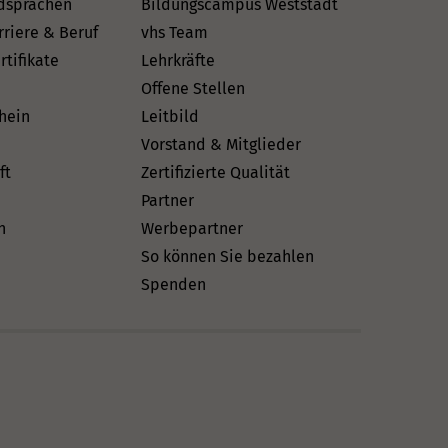
dsprachen
Bildungscampus Weststadt
rriere & Beruf
vhs Team
rtifikate
Lehrkräfte
Offene Stellen
hein
Leitbild
Vorstand & Mitglieder
ft
Zertifizierte Qualität
Partner
n
Werbepartner
So können Sie bezahlen
Spenden