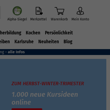
Alpha-Siegel
Merkzettel
Warenkorb
Mein Konto
herbildung
Kochen
Persönlichkeit
eiben
Karlsruhe
Neuheiten
Blog
ung –
alle Infos
ZUM HERBST-WINTER-TRIMESTER
1.000 neue Kursideen
online