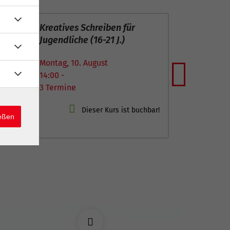
10
- schreib dich
Sommernähatelier – N
 J.)
leicht gemacht
Aug
gust
Montag, 10. August
18:30 -
Next
5 Termine
ießen