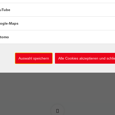
uTube
10
tives Schreiben für
Träum weiter 
ndliche (16-21 J.)
glücklich (9-14
Aug
ogle-Maps
ag, 10. August
Montag, 10. Au
tomo
 -
14:00 -
rmine
3 Termine
Auswahl speichern
Alle Cookies akzeptieren und schl