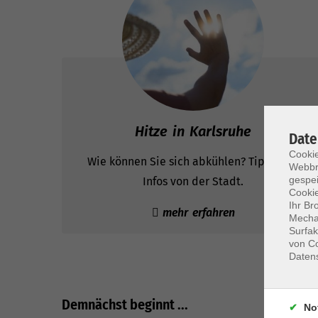
Hitze in Karlsruhe
Date
Cookie
Wie können Sie sich abkühlen? Tipps und
Webbr
gespei
Infos von der Stadt.
Cookie
Ihr Br
mehr erfahren
Mechan
Surfak
von Co
Daten
Demnächst beginnt ...
No