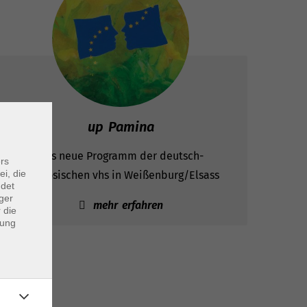
up Pamina
Das neue Programm der deutsch-
rs
ei, die
französischen vhs in Weißenburg/Elsass
ndet
ger
mehr erfahren
 die
dung