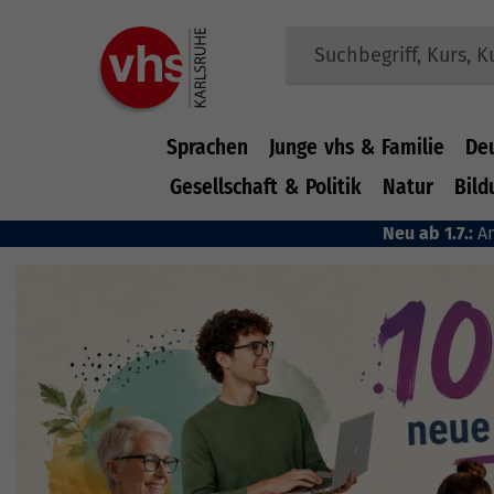
Sprachen
Junge vhs & Familie
De
Gesellschaft & Politik
Natur
Bild
Zum Hauptinhalt springen
Neu ab 1.7.:
A