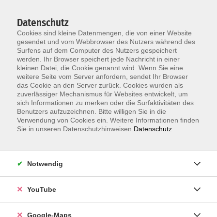
Datenschutz
Cookies sind kleine Datenmengen, die von einer Website
gesendet und vom Webbrowser des Nutzers während des
Surfens auf dem Computer des Nutzers gespeichert
werden. Ihr Browser speichert jede Nachricht in einer
kleinen Datei, die Cookie genannt wird. Wenn Sie eine
Zum Hauptinhalt springen
weitere Seite vom Server anfordern, sendet Ihr Browser
das Cookie an den Server zurück. Cookies wurden als
Unsere Lehrkräfte
zuverlässiger Mechanismus für Websites entwickelt, um
sich Informationen zu merken oder die Surfaktivitäten des
Benutzers aufzuzeichnen. Bitte willigen Sie in die
Verwendung von Cookies ein. Weitere Informationen finden
Mayer-Reppert,
Sie in unseren Datenschutzhinweisen.
Datenschutz
Dr. Petra
Notwendig
Deutsch als Fremdsprache B2 - mit
YouTube
Brückenelement
DeuFöV - berufsbezogene
Deutschsprachförderung - mit
Google-Maps