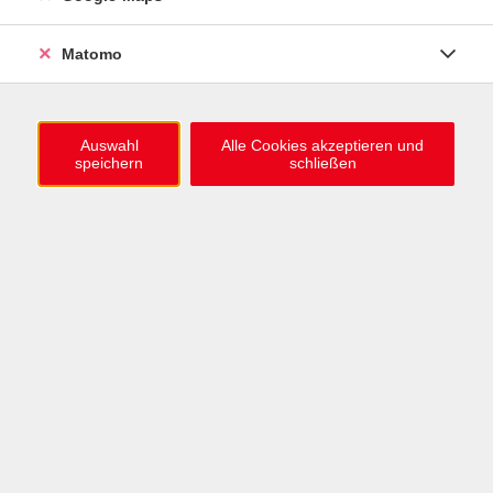
Brückenelement (500 UE)
Mo. 09.03.2026 13:00 , 101 Termine
Matomo
Karlsruhe
1.280,00
€
Auswahl
Alle Cookies akzeptieren und
speichern
schließen
Deutsch als Fremdsprache B2 - teilweise
virtuell
DeuFöV - berufsbezogene
Deutschsprachförderung (400 UE) Blended
Learning
Mo. 11.05.2026 08:30 , 89 Termine
Karlsruhe
1.024,00
€
Gesellschaften in Multikrisen –
Schnupperkurs in der BLB
Fr. 04.09.2026 15:00 , 1 Termin