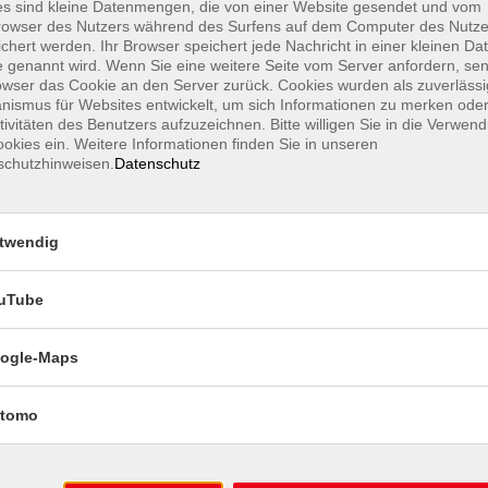
Beratung Deut
s sind kleine Datenmengen, die von einer Website gesendet und vom
owser des Nutzers während des Surfens auf dem Computer des Nutze
 Uhr
Beratung Frem
chert werden. Ihr Browser speichert jede Nachricht in einer kleinen Dat
Uhr
Beratung zu Ka
 genannt wird. Wenn Sie eine weitere Seite vom Server anfordern, se
owser das Cookie an den Server zurück. Cookies wurden als zuverlässi
Prüfungen & Ze
ismus für Websites entwickelt, um sich Informationen zu merken oder
iten
Ermäßigungen
tivitäten des Benutzers aufzuzeichnen. Bitte willigen Sie in die Verwen
okies ein. Weitere Informationen finden Sie in unseren
 Fr: 09–12 Uhr
Geschenkgutsc
schutzhinweisen.
Datenschutz
 & 13–16 Uhr
Kursheft, Flyer
 Uhr
Auslage Kurshe
twendig
Mein Konto
Kursleiter-Logi
uTube
ogle-Maps
tomo