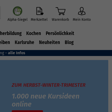
Alpha-Siegel
Merkzettel
Warenkorb
Mein Konto
herbildung
Kochen
Persönlichkeit
eiben
Karlsruhe
Neuheiten
Blog
ung –
alle Infos
ZUM HERBST-WINTER-TRIMESTER
1.000 neue Kursideen
online