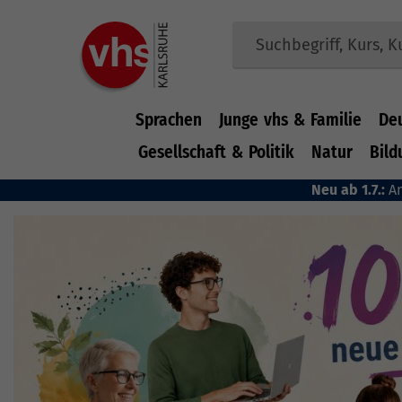
Sprachen
Junge vhs & Familie
De
Gesellschaft & Politik
Natur
Bild
Zum Hauptinhalt springen
Neu ab 1.7.:
A