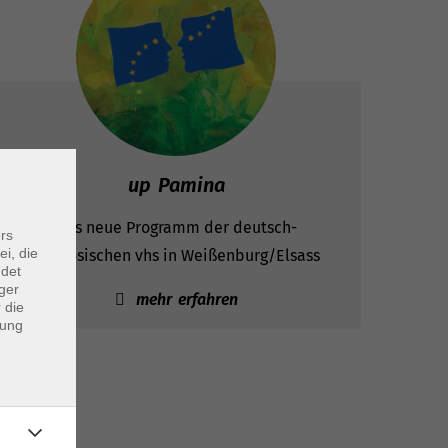
up Pamina
Das neue Programm der deutsch-
rs
ei, die
französischen vhs in Weißenburg/Elsass
ndet
ger
mehr erfahren
 die
dung