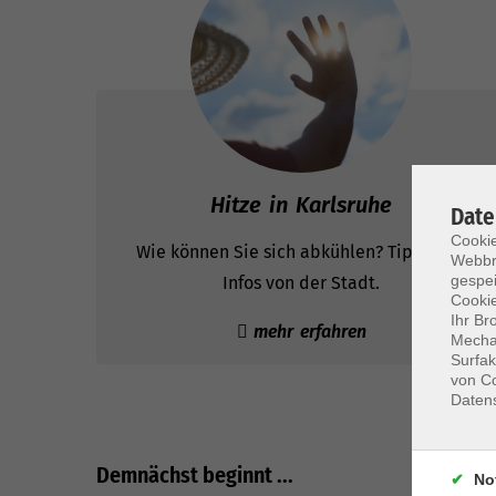
Hitze in Karlsruhe
Date
Cookie
Wie können Sie sich abkühlen? Tipps und
Webbr
gespei
Infos von der Stadt.
Cookie
Ihr Br
mehr erfahren
Mechan
Surfak
von Co
Daten
Demnächst beginnt ...
No