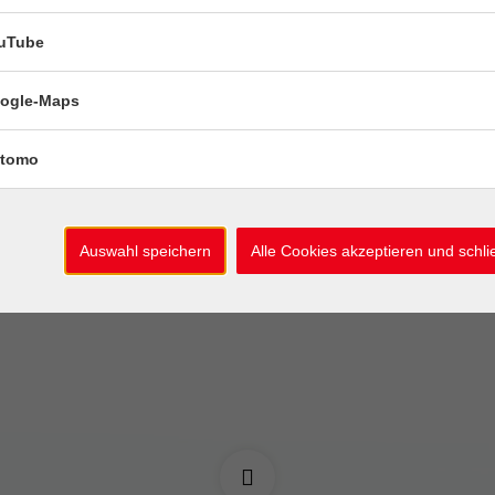
uTube
10
17
Sommernähatelier – Nähen
leicht gemacht
Aug
Aug
ogle-Maps
Montag, 10. August
tomo
18:30 -
5 Termine
Auswahl speichern
Alle Cookies akzeptieren und schl