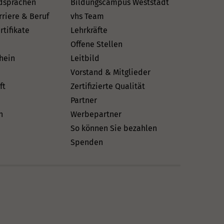
dsprachen
Bildungscampus Weststadt
rriere & Beruf
vhs Team
rtifikate
Lehrkräfte
Offene Stellen
hein
Leitbild
Vorstand & Mitglieder
ft
Zertifizierte Qualität
Partner
n
Werbepartner
So können Sie bezahlen
Spenden