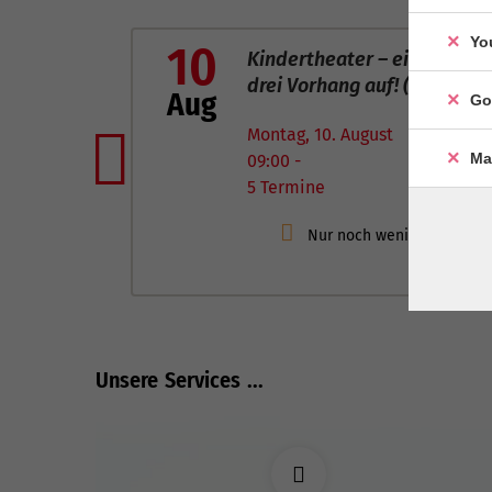
Yo
10
Träum weiter - schreib dich
glücklich (9-14 J.)
Aug
Go
Montag, 10. August
Ma
14:00 -
Previous
3 Termine
Unsere Services ...