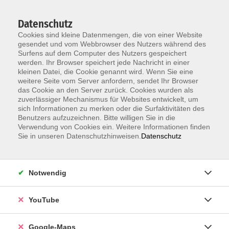
Datenschutz
Cookies sind kleine Datenmengen, die von einer Website
gesendet und vom Webbrowser des Nutzers während des
Surfens auf dem Computer des Nutzers gespeichert
werden. Ihr Browser speichert jede Nachricht in einer
kleinen Datei, die Cookie genannt wird. Wenn Sie eine
Zum Hauptinhalt springen
weitere Seite vom Server anfordern, sendet Ihr Browser
das Cookie an den Server zurück. Cookies wurden als
Unsere Lehrkräfte
zuverlässiger Mechanismus für Websites entwickelt, um
sich Informationen zu merken oder die Surfaktivitäten des
Benutzers aufzuzeichnen. Bitte willigen Sie in die
Verwendung von Cookies ein. Weitere Informationen finden
Ungar, Natalie
Sie in unseren Datenschutzhinweisen.
Datenschutz
Notwendig
DEEPWORK® Kraft – und
Kraftausdauertraining
Mo. 14.09.2026 19:15 , 12 Termine
YouTube
Karlsruhe
99,00
€
Google-Maps