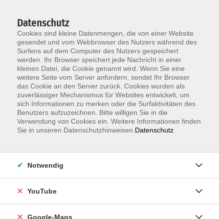
Datenschutz
Cookies sind kleine Datenmengen, die von einer Website
gesendet und vom Webbrowser des Nutzers während des
Surfens auf dem Computer des Nutzers gespeichert
werden. Ihr Browser speichert jede Nachricht in einer
kleinen Datei, die Cookie genannt wird. Wenn Sie eine
Zum Hauptinhalt springen
Neu ab 1.7.:
Anmeldung zum Einbürgerungstest jetzt ohne
weitere Seite vom Server anfordern, sendet Ihr Browser
Terminvereinbarung –
alle Infos
das Cookie an den Server zurück. Cookies wurden als
zuverlässiger Mechanismus für Websites entwickelt, um
sich Informationen zu merken oder die Surfaktivitäten des
Benutzers aufzuzeichnen. Bitte willigen Sie in die
Verwendung von Cookies ein. Weitere Informationen finden
Sie in unseren Datenschutzhinweisen.
Datenschutz
Notwendig
YouTube
Google-Maps