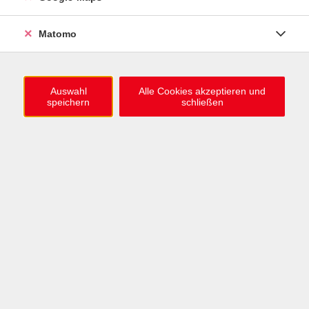
ZUM HERBST-WINTER-TRIMESTER
Matomo
1.000 neue Kursideen online
Jetzt stöbern
Auswahl
Alle Cookies akzeptieren und
speichern
schließen
Deutsch lernen