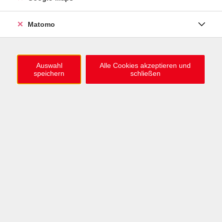
ZUM HERBST-WINTER-TRIMESTER
Matomo
1.000 neue Kursideen online
Jetzt stöbern
Auswahl
Alle Cookies akzeptieren und
speichern
schließen
Deutsch lernen