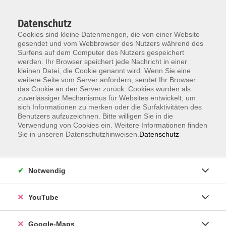
Datenschutz
Cookies sind kleine Datenmengen, die von einer Website
gesendet und vom Webbrowser des Nutzers während des
Surfens auf dem Computer des Nutzers gespeichert
werden. Ihr Browser speichert jede Nachricht in einer
kleinen Datei, die Cookie genannt wird. Wenn Sie eine
Zum Hauptinhalt springen
Neu ab 1.7.:
Anmeldung zum Einbürgerungstest jetzt ohne
weitere Seite vom Server anfordern, sendet Ihr Browser
Terminvereinbarung –
alle Infos
das Cookie an den Server zurück. Cookies wurden als
zuverlässiger Mechanismus für Websites entwickelt, um
sich Informationen zu merken oder die Surfaktivitäten des
Benutzers aufzuzeichnen. Bitte willigen Sie in die
Verwendung von Cookies ein. Weitere Informationen finden
Sie in unseren Datenschutzhinweisen.
Datenschutz
Notwendig
YouTube
Google-Maps