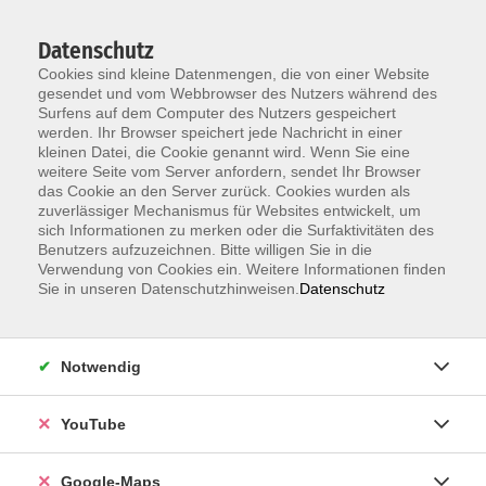
Datenschutz
Cookies sind kleine Datenmengen, die von einer Website
gesendet und vom Webbrowser des Nutzers während des
Surfens auf dem Computer des Nutzers gespeichert
werden. Ihr Browser speichert jede Nachricht in einer
kleinen Datei, die Cookie genannt wird. Wenn Sie eine
Zum Hauptinhalt springen
weitere Seite vom Server anfordern, sendet Ihr Browser
das Cookie an den Server zurück. Cookies wurden als
ERGEBNISSE FILTERN
zuverlässiger Mechanismus für Websites entwickelt, um
sich Informationen zu merken oder die Surfaktivitäten des
Benutzers aufzuzeichnen. Bitte willigen Sie in die
MEHR LADEN
Verwendung von Cookies ein. Weitere Informationen finden
Sie in unseren Datenschutzhinweisen.
Datenschutz
Unterhaltung mit Haltung – ER
Theatervielfalt: Kooperation mit Theater "Das
Sandkorn"
Notwendig
So. 15.11.2026 18:00 , 1 Termin
YouTube
Karlsruhe
34,00
€
Google-Maps