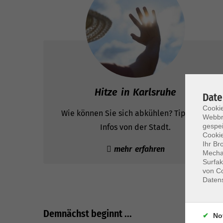
Hitze in Karlsruhe
Date
Cookie
Wie können Sie sich abkühlen? Tipps und
Webbr
gespei
Infos von der Stadt.
Cookie
Ihr Br
mehr erfahren
Mechan
Surfak
von Co
Daten
Demnächst beginnt ...
No