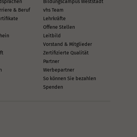
dsprachen
Bildungscampus Weststadt
rriere & Beruf
vhs Team
rtifikate
Lehrkräfte
Offene Stellen
hein
Leitbild
Vorstand & Mitglieder
ft
Zertifizierte Qualität
Partner
n
Werbepartner
So können Sie bezahlen
Spenden