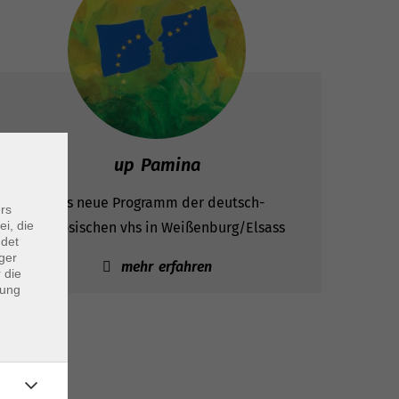
up Pamina
Das neue Programm der deutsch-
rs
ei, die
französischen vhs in Weißenburg/Elsass
ndet
ger
mehr erfahren
 die
dung