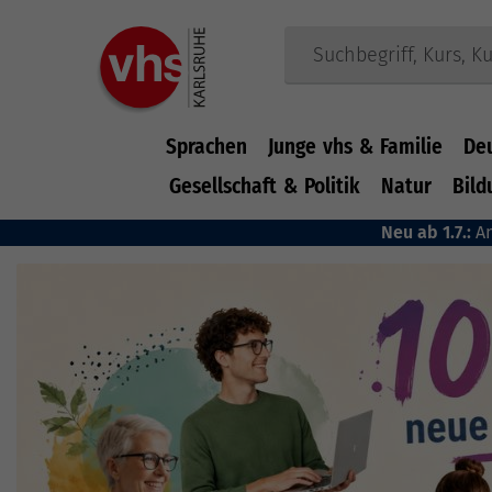
Sprachen
Junge vhs & Familie
De
Gesellschaft & Politik
Natur
Bild
Zum Hauptinhalt springen
Neu ab 1.7.:
A