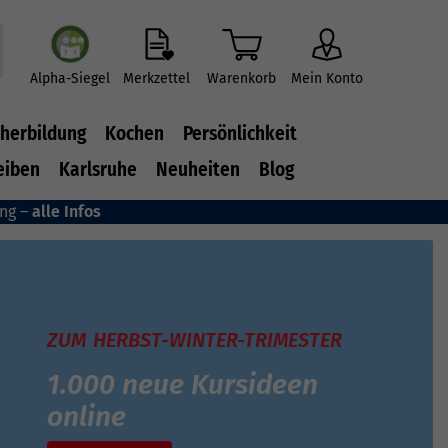
Alpha-Siegel
Merkzettel
Warenkorb
Mein Konto
herbildung
Kochen
Persönlichkeit
eiben
Karlsruhe
Neuheiten
Blog
ung –
alle Infos
ZUM HERBST-WINTER-TRIMESTER
1.000 neue Kursideen
online