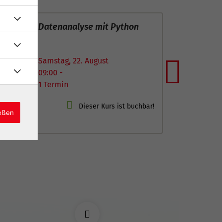
29
e und
KI-Tools im Alltag: Pra
 tierische
Anwendungen für Beruf
Aug
 Karlsruhe (7-13
Studium und Freizeit
Samstag, 29. August
Next
August
09:00 -
1 Termin
ießen