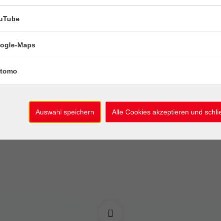
uTube
26
nanalyse mit Python
Afrikasavann
Pinguinland -
Aug
ogle-Maps
"Weltreise" in
tag, 22. August
J.)
tomo
 -
Mittwoch, 26. 
rmin
10:15 -
1 Termin
Auswahl speichern
Alle Cookies akzeptieren und schl