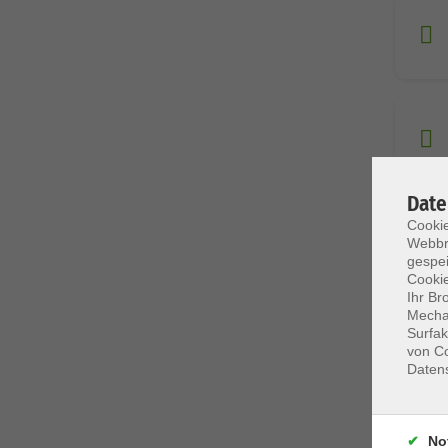
Date
Cookie
Webbr
gespei
Cookie
Ihr Br
Mechan
Surfak
von Co
Daten
No