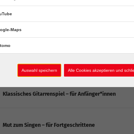
Liedbegleitung Gitarre– für Fortgeschrittene
uTube
ogle-Maps
PRINT IT! – Deine Ideen in Druck
tomo
Mut zum Singen – Grund- und Aufbaukurs
Auswahl speichern
Alle Cookies akzeptieren und schl
Klassisches Gitarrenspiel – für Anfänger*innen
Mut zum Singen – für Fortgeschrittene