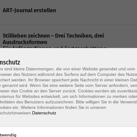
ART-Journal erstellen
Stillleben zeichnen – Drei Techniken, drei
Ausdrucksformen
Für Anfänger*innen und Fortgeschrittene
nschutz
s sind kleine Datenmengen, die von einer Website gesendet und vom
Schreib Dich glücklich in den Herbst
owser des Nutzers während des Surfens auf dem Computer des Nutze
chert werden. Ihr Browser speichert jede Nachricht in einer kleinen Dat
 genannt wird. Wenn Sie eine weitere Seite vom Server anfordern, se
owser das Cookie an den Server zurück. Cookies wurden als zuverlässi
ismus für Websites entwickelt, um sich Informationen zu merken oder
tivitäten des Benutzers aufzuzeichnen. Bitte willigen Sie in die Verwen
Mut zum Singen – Grund- und Aufbaukurs
okies ein. Weitere Informationen finden Sie in unseren
schutzhinweisen.
Datenschutz
twendig