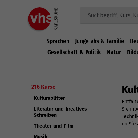
Sprachen
Junge vhs & Familie
De
Gesellschaft & Politik
Natur
Bild
Zum Hauptinhalt springen
216 Kurse
Kul
Kultursplitter
Entfalt
Literatur und kreatives
Sie möc
Schreiben
Technik
ob Sie
Theater und Film
Musik