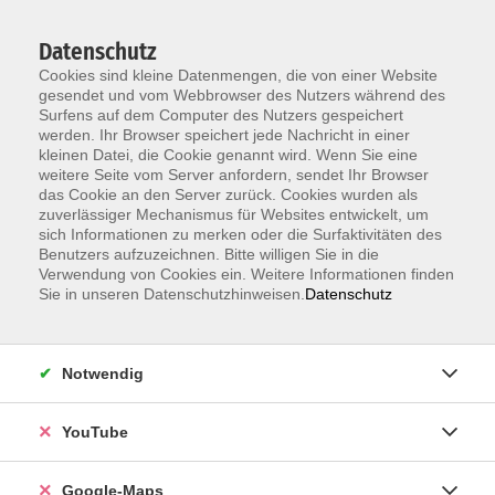
Datenschutz
Cookies sind kleine Datenmengen, die von einer Website
gesendet und vom Webbrowser des Nutzers während des
Surfens auf dem Computer des Nutzers gespeichert
werden. Ihr Browser speichert jede Nachricht in einer
kleinen Datei, die Cookie genannt wird. Wenn Sie eine
Zum Hauptinhalt springen
weitere Seite vom Server anfordern, sendet Ihr Browser
das Cookie an den Server zurück. Cookies wurden als
ERGEBNISSE FILTERN
zuverlässiger Mechanismus für Websites entwickelt, um
sich Informationen zu merken oder die Surfaktivitäten des
Benutzers aufzuzeichnen. Bitte willigen Sie in die
MEHR LADEN
Verwendung von Cookies ein. Weitere Informationen finden
Sie in unseren Datenschutzhinweisen.
Datenschutz
Spanisch A2.2
Do. 08.10.2026 17:25 , 10 Termine
Notwendig
Karlsruhe
151,00
€
YouTube
Google-Maps