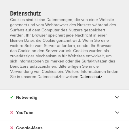
Datenschutz
Cookies sind kleine Datenmengen, die von einer Website
gesendet und vom Webbrowser des Nutzers während des
Surfens auf dem Computer des Nutzers gespeichert
werden. Ihr Browser speichert jede Nachricht in einer
kleinen Datei, die Cookie genannt wird. Wenn Sie eine
Zum Hauptinhalt springen
weitere Seite vom Server anfordern, sendet Ihr Browser
das Cookie an den Server zurück. Cookies wurden als
ERGEBNISSE FILTERN
zuverlässiger Mechanismus für Websites entwickelt, um
sich Informationen zu merken oder die Surfaktivitäten des
Benutzers aufzuzeichnen. Bitte willigen Sie in die
MEHR LADEN
Verwendung von Cookies ein. Weitere Informationen finden
Sie in unseren Datenschutzhinweisen.
Datenschutz
Ballett für Anfänger*innen
Fr. 18.09.2026 18:45 , 12 Termine
Notwendig
Karlsruhe
92,00
€
YouTube
Google-Maps