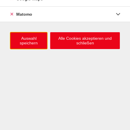
Schwerpunkt: Hörverständnis / Flexibler
Kursbeginn, online Selbstlernkurs
Matomo
Di. 01.09.2026 00:00 , 1 Termin
Karlsruhe
25,00
€
Auswahl
Alle Cookies akzeptieren und
speichern
schließen
Spanisch A1.2 Kompaktwoche
für Erwachsene und junge Erwachsene ab 16
Jahren, Sommerferien
Mo. 07.09.2026 17:30 , 4 Termine
Karlsruhe
152,00
€
Spanisch A1.3, Teil 2
online, vhs.cloud
Mo. 14.09.2026 18:00 , 10 Termine
Karlsruhe