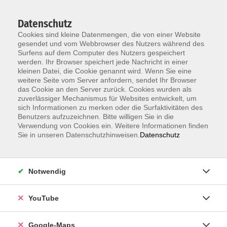
Datenschutz
Cookies sind kleine Datenmengen, die von einer Website
gesendet und vom Webbrowser des Nutzers während des
Surfens auf dem Computer des Nutzers gespeichert
werden. Ihr Browser speichert jede Nachricht in einer
kleinen Datei, die Cookie genannt wird. Wenn Sie eine
Zum Hauptinhalt springen
weitere Seite vom Server anfordern, sendet Ihr Browser
das Cookie an den Server zurück. Cookies wurden als
zuverlässiger Mechanismus für Websites entwickelt, um
Spanisch
sich Informationen zu merken oder die Surfaktivitäten des
Benutzers aufzuzeichnen. Bitte willigen Sie in die
Unsere Sprachkurse orientieren sich
Verwendung von Cookies ein. Weitere Informationen finden
am
Europäischen Referenzrahmen GER
Sie in unseren Datenschutzhinweisen.
Datenschutz
Die persönliche Einstufungsberatung und
verschiedene
Online-Selbsteinstufungstests
helfen
Ihnen, Ihre Vorkenntnisse einzuschätzen.
Notwendig
ERGEBNISSE FILTERN
YouTube
Google-Maps
Spanisch A2 Sprachtraining: Mejora tu oido